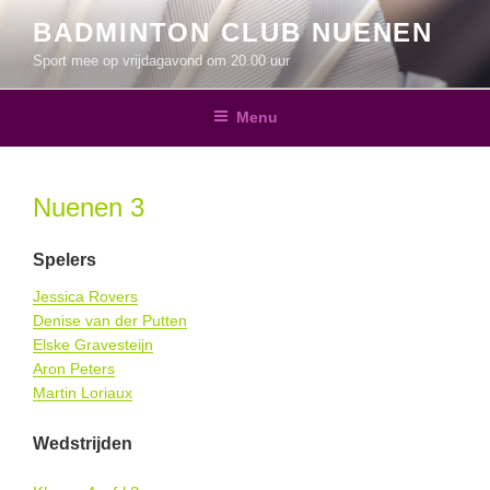
Ga
BADMINTON CLUB NUENEN
naar
Sport mee op vrijdagavond om 20.00 uur
de
inhoud
Menu
Nuenen 3
Spelers
Jessica Rovers
Denise van der Putten
Elske Gravesteijn
Aron Peters
Martin Loriaux
Wedstrijden