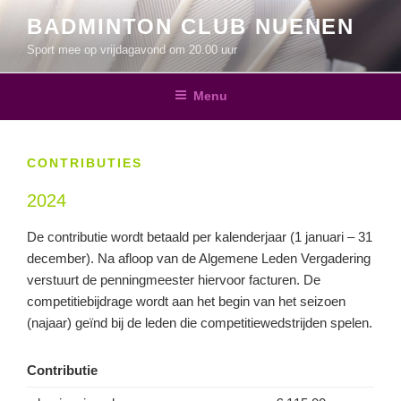
Ga
BADMINTON CLUB NUENEN
naar
Sport mee op vrijdagavond om 20.00 uur
de
inhoud
Menu
CONTRIBUTIES
2024
De contributie wordt betaald per kalenderjaar (1 januari – 31
december). Na afloop van de Algemene Leden Vergadering
verstuurt de penningmeester hiervoor facturen. De
competitiebijdrage wordt aan het begin van het seizoen
(najaar) geïnd bij de leden die competitiewedstrijden spelen.
Contributie