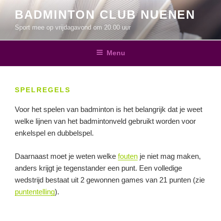
Ga
BADMINTON CLUB NUENEN
naar
Sport mee op vrijdagavond om 20.00 uur
de
inhoud
Menu
SPELREGELS
Voor het spelen van badminton is het belangrijk dat je weet
welke lijnen van het badmintonveld gebruikt worden voor
enkelspel en dubbelspel.
Daarnaast moet je weten welke
fouten
je niet mag maken,
anders krijgt je tegenstander een punt. Een volledige
wedstrijd bestaat uit 2 gewonnen games van 21 punten (zie
puntentelling
).