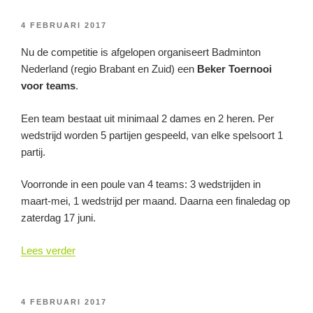
GEPLAATST
4 FEBRUARI 2017
OP
Nu de competitie is afgelopen organiseert Badminton
Nederland (regio Brabant en Zuid) een
Beker Toernooi
voor teams
.
Een team bestaat uit minimaal 2 dames en 2 heren. Per
wedstrijd worden 5 partijen gespeeld, van elke spelsoort 1
partij.
Voorronde in een poule van 4 teams: 3 wedstrijden in
maart-mei, 1 wedstrijd per maand. Daarna een finaledag op
zaterdag 17 juni.
“Team
Lees verder
Bekerwedstrijden
Zuid-
Nederland
GEPLAATST
4 FEBRUARI 2017