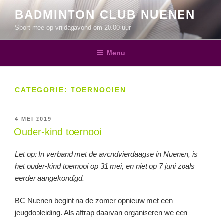
Ga
BADMINTON CLUB NUENEN
naar
Sport mee op vrijdagavond om 20.00 uur
de
inhoud
Menu
CATEGORIE:
TOERNOOIEN
GEPLAATST
4 MEI 2019
OP
Ouder-kind toernooi
Let op: In verband met de avondvierdaagse in Nuenen, is
het ouder-kind toernooi op 31 mei, en niet op 7 juni zoals
eerder aangekondigd.
BC Nuenen begint na de zomer opnieuw met een
jeugdopleiding. Als aftrap daarvan organiseren we een