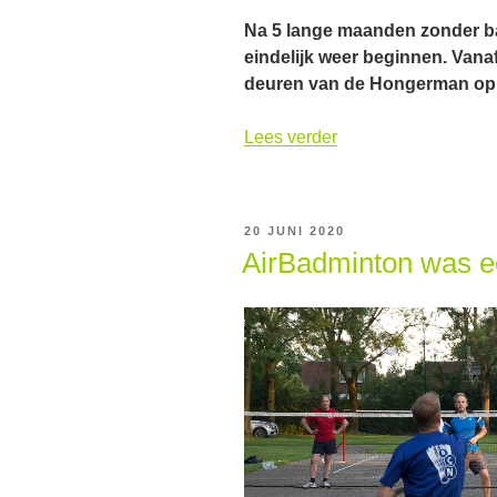
Na 5 lange maanden zonder b
eindelijk weer beginnen. Vana
deuren van de Hongerman op 
“Eindelijk
Lees verder
weer
badminton”
GEPLAATST
20 JUNI 2020
OP
AirBadminton was e