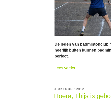
De leden van badmintonclub 
heerlijk buiten kunnen badmi
perfect.
“AirBadminton
Lees verder
was
een
succes”
GEPLAATST
3 OKTOBER 2012
OP
Hoera, Thijs is geb