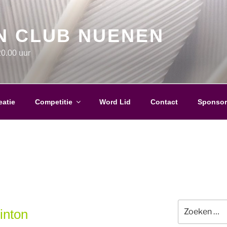
N CLUB NUENEN
0.00 uur
eatie
Competitie
Word Lid
Contact
Sponsor
Zoeken
inton
naar: