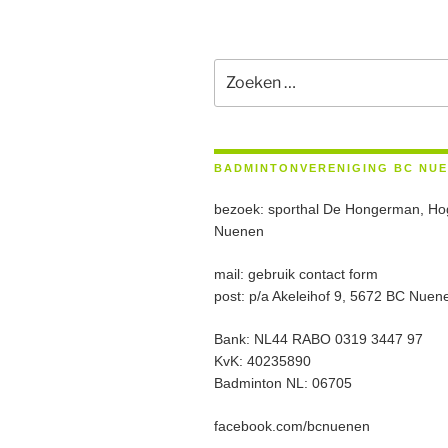
Zoeken
naar:
BADMINTONVERENIGING BC NU
bezoek: sporthal De Hongerman, Ho
Nuenen
mail: gebruik contact form
post: p/a Akeleihof 9, 5672 BC Nuen
Bank: NL44 RABO 0319 3447 97
KvK: 40235890
Badminton NL: 06705
facebook.com/bcnuenen