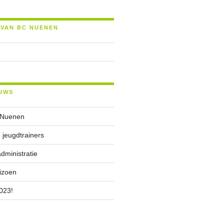
 VAN BC NUENEN
UWS
 Nuenen
 jeugdtrainers
ministratie
izoen
023!