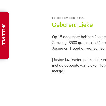
GEPLAATST
22 DECEMBER 2011
OP
Geboren: Lieke
SPEEL MEE !
Op 15 december hebben Josine (
Ze weegt 3600 gram en is 51 cm 
Josine en Tjeerd en wensen ze 
[Josine laat weten dat ze iederee
met de geboorte van Lieke. Het 
meisje.]