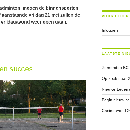
adminton, mogen de binnensporten
f aanstaande vrijdag 21 mei zullen de
VOOR LEDEN
vrijdagavond weer open gaan.
Inloggen
LAATSTE NIE
en succes
Zomerstop BC
Op zoek naar 2
Nieuwe Ledenad
Begin nieuw se
Casinoavond 2