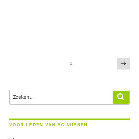
Berichten
Volg
Pagina
1
pagi
paginering
Zoeken
Zoeke
naar:
VOOR LEDEN VAN BC NUENEN