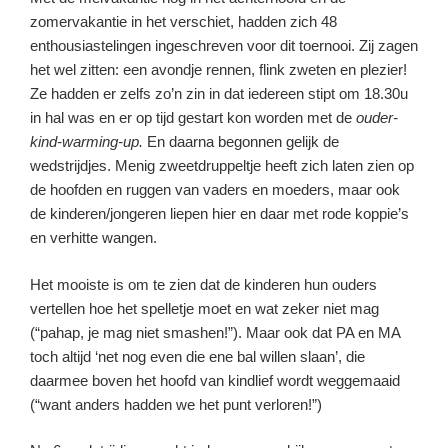
zomervakantie in het verschiet, hadden zich 48
enthousiastelingen ingeschreven voor dit toernooi. Zij zagen
het wel zitten: een avondje rennen, flink zweten en plezier!
Ze hadden er zelfs zo’n zin in dat iedereen stipt om 18.30u
in hal was en er op tijd gestart kon worden met de
ouder-
kind-warming-up.
En daarna begonnen gelijk de
wedstrijdjes. Menig zweetdruppeltje heeft zich laten zien op
de hoofden en ruggen van vaders en moeders, maar ook
de kinderen/jongeren liepen hier en daar met rode koppie’s
en verhitte wangen.
Het mooiste is om te zien dat de kinderen hun ouders
vertellen hoe het spelletje moet en wat zeker niet mag
(“pahap, je mag niet smashen!”). Maar ook dat PA en MA
toch altijd ‘net nog even die ene bal willen slaan’, die
daarmee boven het hoofd van kindlief wordt weggemaaid
(“want anders hadden we het punt verloren!”)