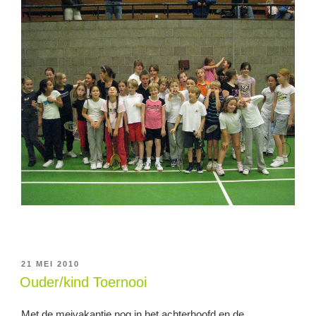
GEPLAATST
21 MEI 2010
OP
Ouder/kind Toernooi
Met de meivakantie nog in het achterhoofd en de