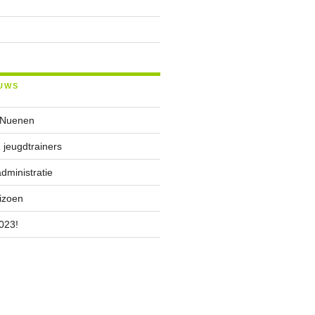
UWS
 Nuenen
 jeugdtrainers
ministratie
izoen
023!