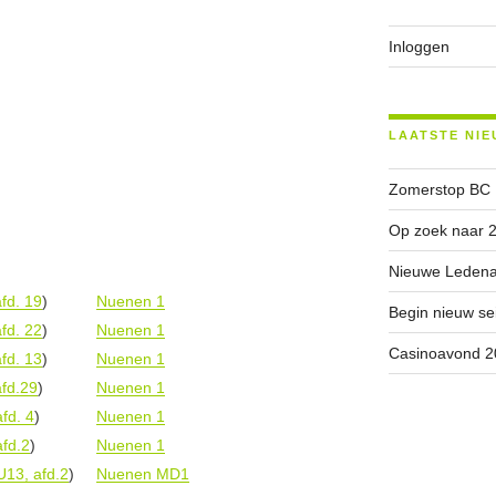
Inloggen
LAATSTE NIE
Zomerstop BC
Op zoek naar 2
Nieuwe Ledenad
afd. 19
)
Nuenen 1
Begin nieuw se
afd. 22
)
Nuenen 1
Casinoavond 2
afd. 13
)
Nuenen 1
afd.29
)
Nuenen 1
afd. 4
)
Nuenen 1
afd.2
)
Nuenen 1
U13, afd.2
)
Nuenen MD1