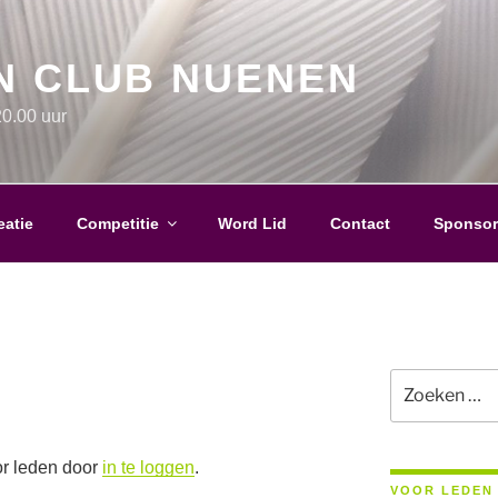
N CLUB NUENEN
0.00 uur
eatie
Competitie
Word Lid
Contact
Sponsor
Zoeken
naar:
or leden door
in te loggen
.
VOOR LEDEN