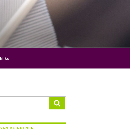
kliks
Zoeken
 VAN BC NUENEN