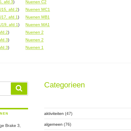
, afd.3
)
Nuenen C2
15, afd.2
)
Nuenen MC1
17, afd.1
)
Nuenen MB1
U19, afd.1
)
Nuenen MA1
afd.2
)
Nuenen 2
afd.3
)
Nuenen 2
afd.3
)
Nuenen 1
Categorieen
Zoeken
aktiviteiten
(47)
ENEN
algemeen
(76)
ge Brake 3,