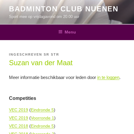
Ga
BADMINTON CLUB NUENEN
naar
Sport mee op vrijdagavond om 20.00 uur
de
inhoud
Menu
INGESCHREVEN
SR
STR
Suzan van der Maat
Meer informatie beschikbaar voor leden door
in te loggen
.
Competities
VEC 2019
(
Eindronde 5
)
VEC 2019
(
Voorronde 1
)
VEC 2018
(
Eindronde 5
)