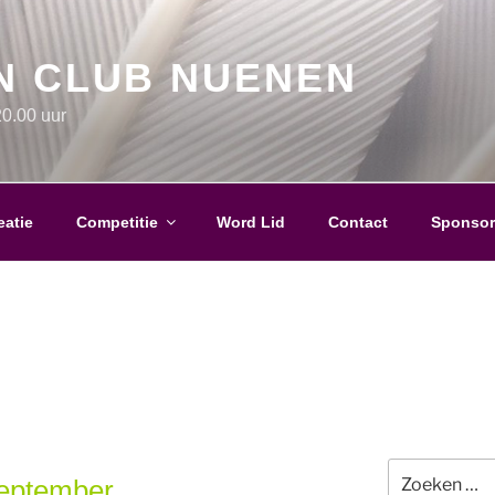
N CLUB NUENEN
0.00 uur
eatie
Competitie
Word Lid
Contact
Sponsor
Zoeken
september
naar: