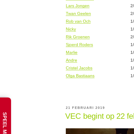
Lars Jongen
2
Twan Geelen
2
Rob van Och
1
Nicky
1
Rik Groenen
2
Sjoerd Roders
1
Marlie
1
Andre
1
Cristel Jacobs
1
Olga Bastiaans
1
GEPLAATST
21 FEBRUARI 2019
OP
VEC begint op 22 fe
SPEEL MEE !