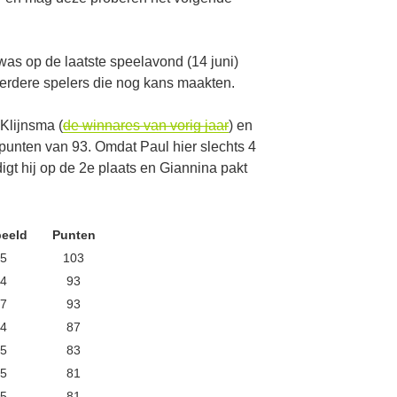
was op de laatste speelavond (14 juni)
rdere spelers die nog kans maakten.
Klijnsma (
de winnares van vorig jaar
) en
punten van 93. Omdat Paul hier slechts 4
igt hij op de 2e plaats en Giannina pakt
eeld
Punten
/5
103
/4
93
/7
93
/4
87
/5
83
/5
81
/5
81