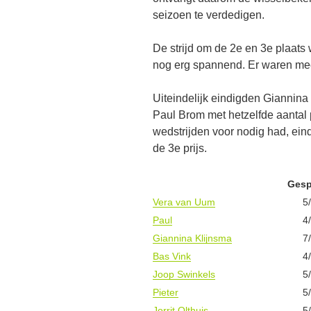
seizoen te verdedigen.
De strijd om de 2e en 3e plaats 
nog erg spannend. Er waren mee
Uiteindelijk eindigden Giannina 
Paul Brom met hetzelfde aantal 
wedstrijden voor nodig had, eind
de 3e prijs.
Gesp
Vera van Uum
5
Paul
4
Giannina Klijnsma
7
Bas Vink
4
Joop Swinkels
5
Pieter
5
Jorrit Olthuis
5