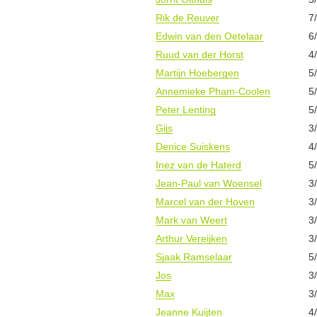
Rik de Reuver
7
Edwin van den Oetelaar
6
Ruud van der Horst
4
Martijn Hoebergen
5
Annemieke Pham-Coolen
5
Peter Lenting
5
Gijs
3
Denice Suiskens
4
Inez van de Haterd
5
Jean-Paul van Woensel
3
Marcel van der Hoven
3
Mark van Weert
3
Arthur Vereijken
3
Sjaak Ramselaar
5
Jos
3
Max
3
Jeanne Kuijten
4