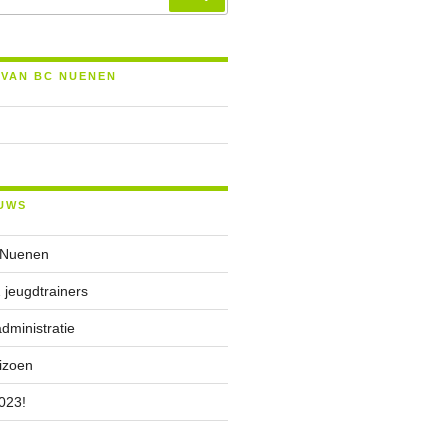
 VAN BC NUENEN
UWS
 Nuenen
 jeugdtrainers
ministratie
izoen
023!