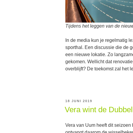
Tijdens het leggen van de nieuw
In de media kun je regelmatig le
sporthal. Een discussie die de 
een nieuwe lokatie. Zo langzame
gekomen. Wellicht dat renovatie 
overblijft? De toekomst zal het l
GEPLAATST
18 JUNI 2019
OP
Vera wint de Dubbe
Vera van Uum heeft dit seizoen
ontvangt daarom de wisselbeke