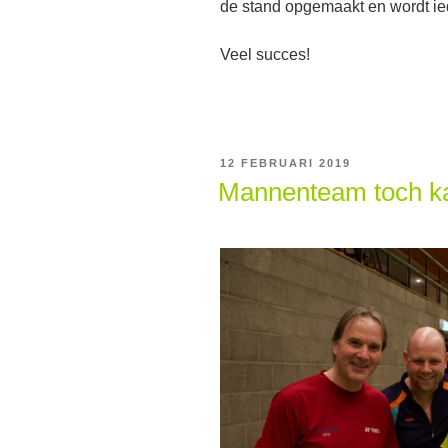
de stand opgemaakt en wordt i
Veel succes!
GEPLAATST
12 FEBRUARI 2019
OP
Mannenteam toch k