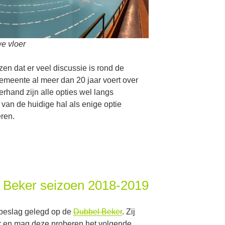
e vloer
zen dat er veel discussie is rond de
gemeente al meer dan 20 jaar voert over
rhand zijn alle opties wel langs
van de huidige hal als enige optie
eren.
l Beker seizoen 2018-2019
 beslag gelegd op de
Dubbel Beker
. Zij
r en mag deze proberen het volgende