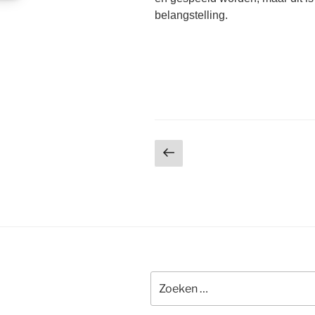
belangstelling.
Berichten
Vorige
pagina
paginering
Zoeken
naar: