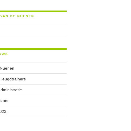
 VAN BC NUENEN
UWS
 Nuenen
 jeugdtrainers
ministratie
izoen
023!