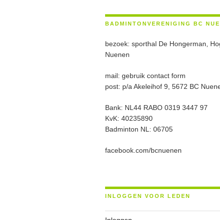
BADMINTONVERENIGING BC NU
bezoek: sporthal De Hongerman, Ho
Nuenen
mail: gebruik contact form
post: p/a Akeleihof 9, 5672 BC Nuen
Bank: NL44 RABO 0319 3447 97
KvK: 40235890
Badminton NL: 06705
facebook.com/bcnuenen
INLOGGEN VOOR LEDEN
Inloggen