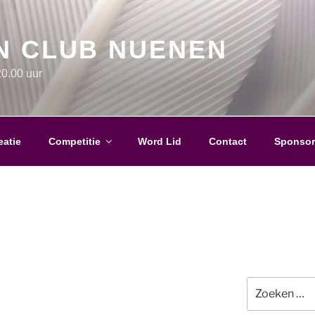
N CLUB NUENEN
0.00 uur
eatie
Competitie
Word Lid
Contact
Sponsor
Zoeken
naar: